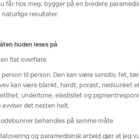
 får hos meg, bygger på en bredere paramedisi
naturlige resultater.
 måten huden leses på
n flat overflate.
person til person. Den kan være sensitiv, fet, tørr
Arrvev kan være blankt, hardt, porøst, nedsunket e
 tetthet, undertone, elastisitet og pigmentrespo
 avviser det nesten helt.
e hodebunner behandles på samme måte.
atovering og paramedisinsk arbeid gjør at jeg v