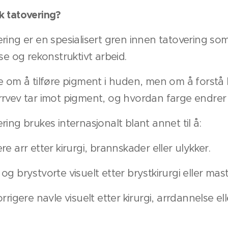
k tatovering?
ring er en spesialisert gren innen tatovering s
se og rekonstruktivt arbeid.
re om å tilføre pigment i huden, men om å forst
rvev tar imot pigment, og hvordan farge endrer se
ing brukes internasjonalt blant annet til å:
e arr etter kirurgi, brannskader eller ulykker.
g brystvorte visuelt etter brystkirurgi eller mas
rrigere navle visuelt etter kirurgi, arrdannelse el