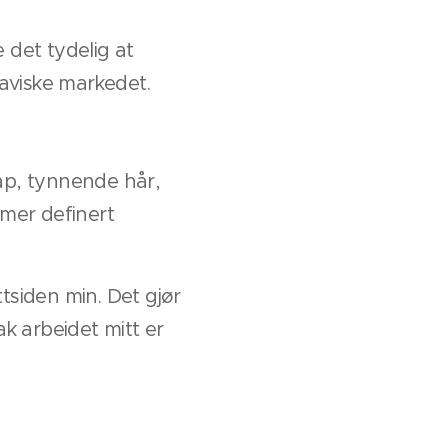
 det tydelig at
naviske markedet.
ap, tynnende hår,
 mer definert
tsiden min. Det gjør
k arbeidet mitt er