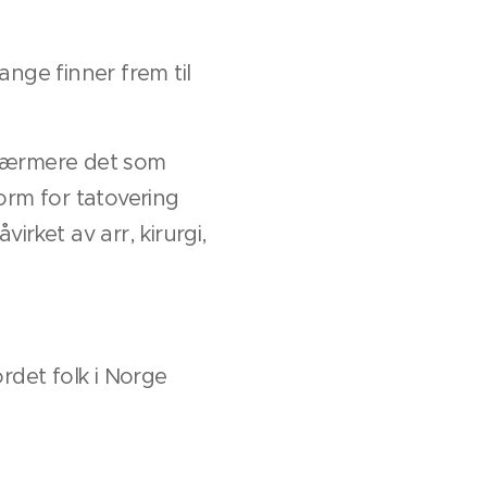
ange finner frem til
r nærmere det som
form for tatovering
rket av arr, kirurgi,
ordet folk i Norge