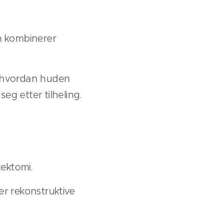
om kombinerer
å hvordan huden
g etter tilheling.
tektomi.
ler rekonstruktive