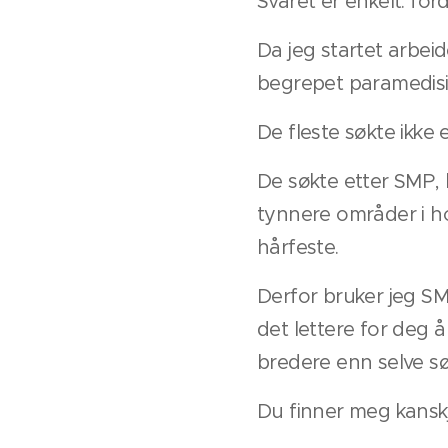
Svaret er enkelt: for
Da jeg startet arbei
begrepet paramedisin
De fleste søkte ikke 
De søkte etter SMP,
tynnere områder i ho
hårfeste.
Derfor bruker jeg SM
det lettere for deg 
bredere enn selve s
Du finner meg kansk