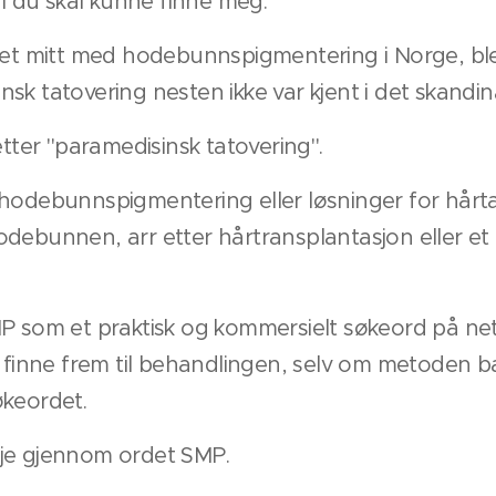
di du skal kunne finne meg.
det mitt med hodebunnspigmentering i Norge, ble
sk tatovering nesten ikke var kjent i det skandi
etter "paramedisinsk tatovering".
 hodebunnspigmentering eller løsninger for hårt
debunnen, arr etter hårtransplantasjon eller et
P som et praktisk og kommersielt søkeord på net
å finne frem til behandlingen, selv om metoden ba
økeordet.
je gjennom ordet SMP.