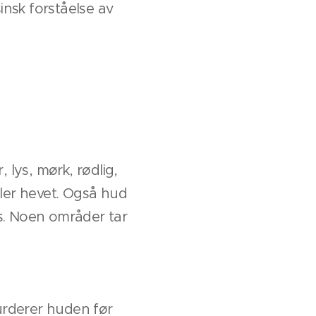
nsk forståelse av
, lys, mørk, rødlig,
ller hevet. Også hud
ns. Noen områder tar
urderer huden før