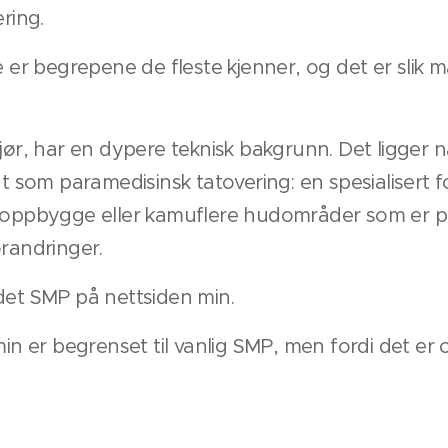
ring.
e er begrepene de fleste kjenner, og det er slik m
gjør, har en dypere teknisk bakgrunn. Det ligge
nt som paramedisinsk tatovering: en spesialisert 
noppbygge eller kamuflere hudområder som er påvi
orandringer.
det SMP på nettsiden min.
min er begrenset til vanlig SMP, men fordi det er 