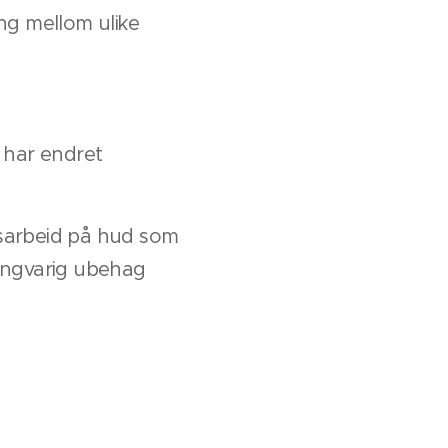
ng mellom ulike
 har endret
nsarbeid på hud som
 langvarig ubehag