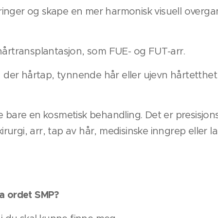
inger og skape en mer harmonisk visuell overga
hårtransplantasjon, som FUE- og FUT-arr.
er hårtap, tynnende hår eller ujevn hårtetthet
e bare en kosmetisk behandling. Det er presisjo
 kirurgi, arr, tap av hår, medisinske inngrep eller
da ordet SMP?