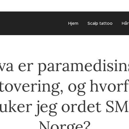
Hjem
Scalp tattoo
Hår
va er paramedisin
tovering, og hvor
uker jeg ordet SM
Norge?