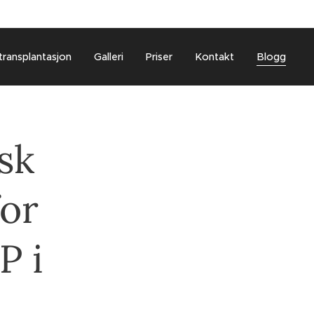
transplantasjon
Galleri
Priser
Kontakt
Blogg
sk
for
P i