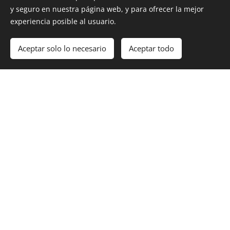
y seguro en nuestra página web, y para ofrecer la mejor
Last opp til fil
Velg en fil
experiencia posible al usuario.
Last opp til fil
Velg en fil
Aceptar solo lo necesario
Aceptar todo
Last opp til fil
Velg en fil
SENDE
Meltzers gate 15.
0257
Oslo, Norway
(+47) 93954500